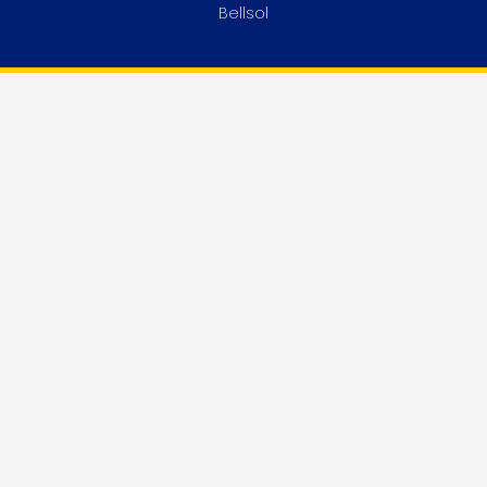
Bellsol