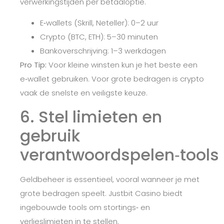
verwerkingstijden per betaaloptie.
E‑wallets (Skrill, Neteller): 0–2 uur
Crypto (BTC, ETH): 5–30 minuten
Bankoverschrijving: 1–3 werkdagen
Pro Tip:
Voor kleine winsten kun je het beste een
e‑wallet gebruiken. Voor grote bedragen is crypto
vaak de snelste en veiligste keuze.
6. Stel limieten en
gebruik
verantwoordspelen‑tools
Geldbeheer is essentieel, vooral wanneer je met
grote bedragen speelt. Justbit Casino biedt
ingebouwde tools om stortings‑ en
verlieslimieten in te stellen.