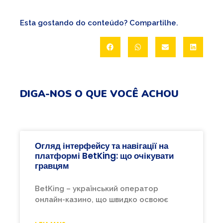
Esta gostando do conteúdo? Compartilhe.
DIGA-NOS O QUE VOCÊ ACHOU
Огляд інтерфейсу та навігації на
платформі BetKing: що очікувати
гравцям
BetKing – український оператор
онлайн-казино, що швидко освоює