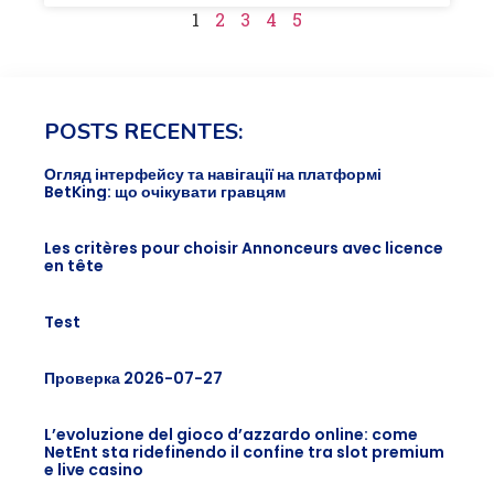
1
2
3
4
5
POSTS RECENTES:
Огляд інтерфейсу та навігації на платформі
BetKing: що очікувати гравцям
Les critères pour choisir Annonceurs avec licence
en tête
Test
Проверка 2026-07-27
L’evoluzione del gioco d’azzardo online: come
NetEnt sta ridefinendo il confine tra slot premium
e live casino