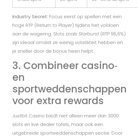
Industry Secret:
Focus eerst op spellen met een
hoge RTP (Return to Player) tijdens het voldoen
aan de wagering. Slots zoals
Starburst
(RTP 96,6%)
zijn ideaal omdat ze weinig volatiliteit hebben en
je sneller door de bonus heen helpt.
3. Combineer casino‑
en
sportweddenschappen
voor extra rewards
Justbit Casino biedt niet alleen meer dan 3000
slots en live dealer tafels, maar ook een
uitgebreide sportweddenschappen sectie. Door