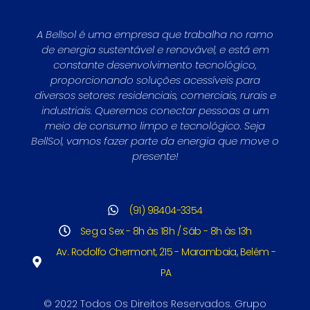
A Bellsol é uma empresa que trabalha no ramo
de energia sustentável e renovável, e está em
constante desenvolvimento tecnológico,
proporcionando soluções acessíveis para
diversos setores: residenciais, comerciais, rurais e
industriais. Queremos conectar pessoas a um
meio de consumo limpo e tecnológico. Seja
BellSol, vamos fazer parte da energia que move o
presente!
(91) 98404-3354
Seg a Sex - 8h às 18h / Sáb - 8h às 13h
Av. Rodolfo Chermont, 215 - Marambaia, Belém -
PA
© 2022 Todos Os Direitos Reservados. Grupo