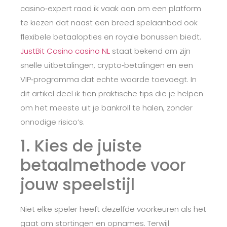
casino‑expert raad ik vaak aan om een platform
te kiezen dat naast een breed spelaanbod ook
flexibele betaalopties en royale bonussen biedt.
JustBit Casino casino NL
staat bekend om zijn
snelle uitbetalingen, crypto‑betalingen en een
VIP‑programma dat echte waarde toevoegt. In
dit artikel deel ik tien praktische tips die je helpen
om het meeste uit je bankroll te halen, zonder
onnodige risico’s.
1. Kies de juiste
betaalmethode voor
jouw speelstijl
Niet elke speler heeft dezelfde voorkeuren als het
gaat om stortingen en opnames. Terwijl