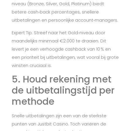
niveau (Bronze, Silver, Gold, Platinum) biedt
betere cash‑back percentages, snellere
uitbetalingen en persoonlijke account‑managers.
Expert Tip: Streef naar het Gold‑niveau door
maandelijks minimaal €2.000 te draaien. Dit
levert je een verhoogde cashback van 10 % en
een prioriteit bij uitbetalingen, wat vooral bij grote
winsten cruciaal is.
5. Houd rekening met
de uitbetalingstijd per
methode
Snelle uitbetalingen zijn een van de sterkste
punten van Justbit Casino. Toch variëren de