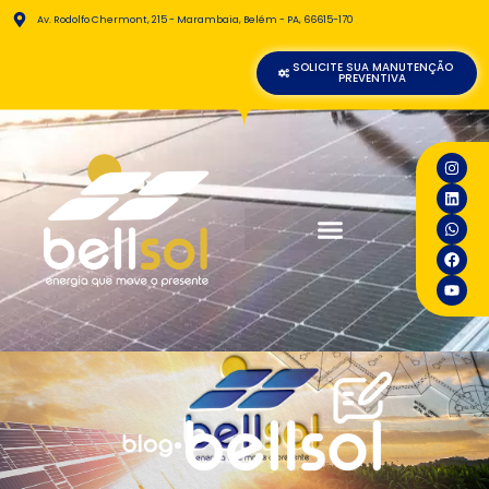
Av. Rodolfo Chermont, 215 - Marambaia, Belém - PA, 66615-170
SOLICITE SUA MANUTENÇÃO
PREVENTIVA