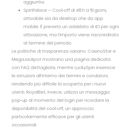
aggiuntivi.
SpinPalace – Cool‑off di 48 h a 15 giorni,
attivabile sia da desktop che da app
mobile. È previsto un addebito di €1 per ogni
attivazione, ma l’importo viene riaccreditato
al termine del periodo.
Le politiche di trasparenza variano: CasinoStar e
MegaJackpot mostrano una pagina dedicata
con FAQ dettagliate, mentre LuckySpin inserisce
le istruzioni all’interno dei termini e condizioni,
rendendo più difficile la scoperta per i nuovi
utenti. RoyalBet, invece, utilizza un messaggio
pop‑up al momento del login per ricordare la
disponibilità del cool‑off, un approccio
particolarmente efficace per gli utenti
occasionali.