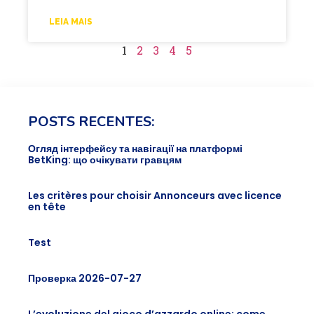
LEIA MAIS
1
2
3
4
5
POSTS RECENTES:
Огляд інтерфейсу та навігації на платформі
BetKing: що очікувати гравцям
Les critères pour choisir Annonceurs avec licence
en tête
Test
Проверка 2026-07-27
L’evoluzione del gioco d’azzardo online: come