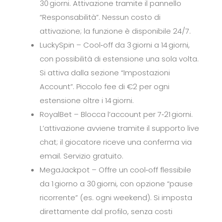
30 giorni. Attivazione tramite il pannello
“Responsabilità”. Nessun costo di
attivazione; la funzione è disponibile 24/7.
LuckySpin – Cool‑off da 3 giorni a 14 giorni,
con possibilità di estensione una sola volta.
Si attiva dalla sezione “Impostazioni
Account”. Piccolo fee di €2 per ogni
estensione oltre i 14 giorni.
RoyalBet – Blocca l’account per 7‑21 giorni.
L’attivazione avviene tramite il supporto live
chat; il giocatore riceve una conferma via
email. Servizio gratuito.
MegaJackpot – Offre un cool‑off flessibile
da 1 giorno a 30 giorni, con opzione “pause
ricorrente” (es. ogni weekend). Si imposta
direttamente dal profilo, senza costi