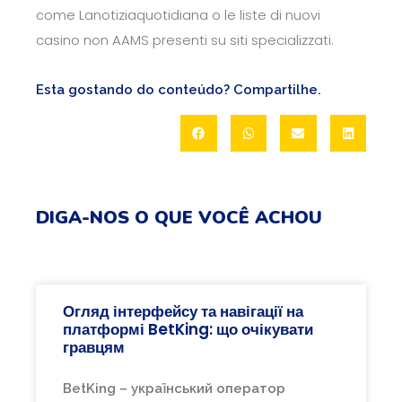
come Lanotiziaquotidiana o le liste di nuovi
casino non AAMS presenti su siti specializzati.
Esta gostando do conteúdo? Compartilhe.
DIGA-NOS O QUE VOCÊ ACHOU
Огляд інтерфейсу та навігації на
платформі BetKing: що очікувати
гравцям
BetKing – український оператор