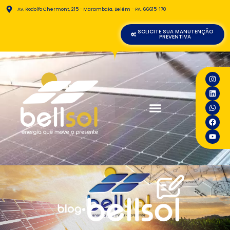
Av. Rodolfo Chermont, 215 - Marambaia, Belém - PA, 66615-170
SOLICITE SUA MANUTENÇÃO
PREVENTIVA