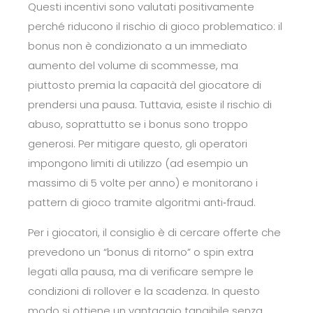
Questi incentivi sono valutati positivamente
perché riducono il rischio di gioco problematico: il
bonus non è condizionato a un immediato
aumento del volume di scommesse, ma
piuttosto premia la capacità del giocatore di
prendersi una pausa. Tuttavia, esiste il rischio di
abuso, soprattutto se i bonus sono troppo
generosi. Per mitigare questo, gli operatori
impongono limiti di utilizzo (ad esempio un
massimo di 5 volte per anno) e monitorano i
pattern di gioco tramite algoritmi anti‑fraud.
Per i giocatori, il consiglio è di cercare offerte che
prevedono un “bonus di ritorno” o spin extra
legati alla pausa, ma di verificare sempre le
condizioni di rollover e la scadenza. In questo
modo si ottiene un vantaggio tangibile senza