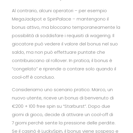
Al contrario, alcuni operatori – per esempio
MegaJackpot e SpinPalace – mantengono il
bonus attivo, ma bloccano temporaneamente la
possibilità di soddisfare i requisiti di wagering. Il
giocatore può vedere il valore del bonus nel suo
saldo, ma non può effettuare puntate che
contribuiscano al rollover. In pratica, il bonus è
“congelato” e riprende a contare solo quando il
cool‑off è concluso.
Consideriamo uno scenario pratico: Marco, un
nuovo utente, riceve un bonus di benvenuto di
€200 + 100 free spin su “Starburst”. Dopo due
giorni di gioco, decide di attivare un cool‑off di
7 giorni perché sente la pressione delle perdite.
Se il casinò è LuckySpin, il bonus viene sospeso e