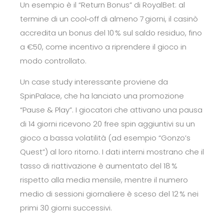
Un esempio è il “Return Bonus” di RoyalBet: al
termine di un cool‑off di almeno 7 giorni, il casinò
accredita un bonus del 10 % sul saldo residuo, fino
a €50, come incentivo a riprendere il gioco in
modo controllato.
Un case study interessante proviene da
SpinPalace, che ha lanciato una promozione
“Pause & Play”. I giocatori che attivano una pausa
di 14 giorni ricevono 20 free spin aggiuntivi su un
gioco a bassa volatilità (ad esempio “Gonzo’s
Quest”) al loro ritorno. I dati interni mostrano che il
tasso di riattivazione è aumentato del 18 %
rispetto alla media mensile, mentre il numero
medio di sessioni giornaliere è sceso del 12 % nei
primi 30 giorni successivi.