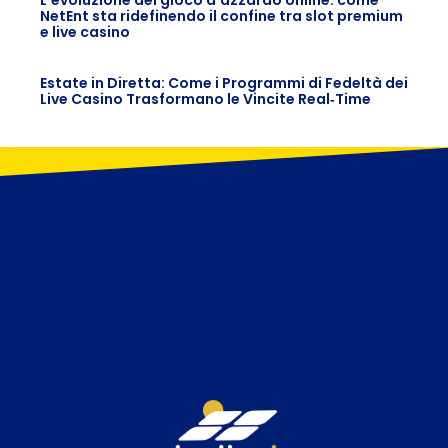
NetEnt sta ridefinendo il confine tra slot premium
e live casino
Estate in Diretta: Come i Programmi di Fedeltà dei
Live Casino Trasformano le Vincite Real‑Time