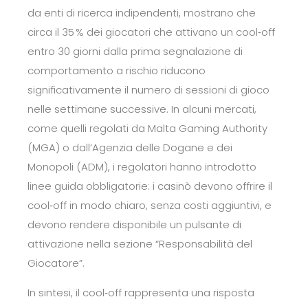
da enti di ricerca indipendenti, mostrano che
circa il 35 % dei giocatori che attivano un cool‑off
entro 30 giorni dalla prima segnalazione di
comportamento a rischio riducono
significativamente il numero di sessioni di gioco
nelle settimane successive. In alcuni mercati,
come quelli regolati da Malta Gaming Authority
(MGA) o dall’Agenzia delle Dogane e dei
Monopoli (ADM), i regolatori hanno introdotto
linee guida obbligatorie: i casinò devono offrire il
cool‑off in modo chiaro, senza costi aggiuntivi, e
devono rendere disponibile un pulsante di
attivazione nella sezione “Responsabilità del
Giocatore”.
In sintesi, il cool‑off rappresenta una risposta