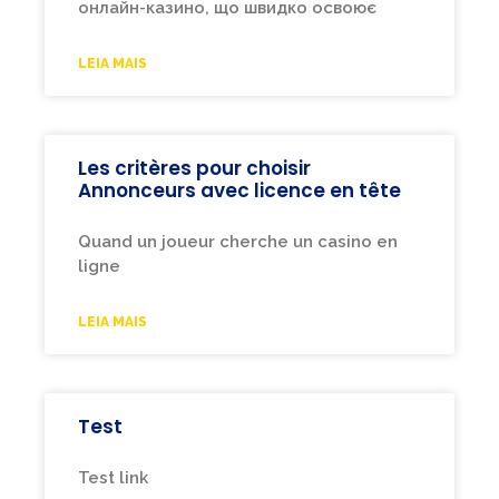
онлайн-казино, що швидко освоює
LEIA MAIS
Les critères pour choisir
Annonceurs avec licence en tête
Quand un joueur cherche un casino en
ligne
LEIA MAIS
Test
Test link