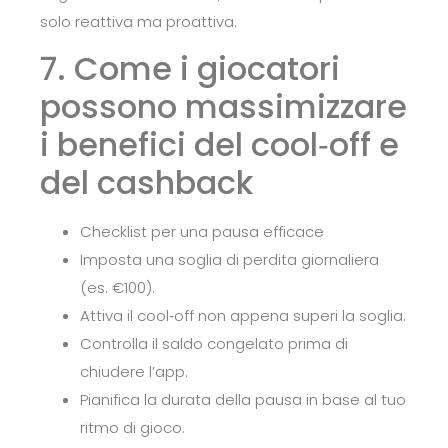
solo reattiva ma proattiva.
7. Come i giocatori
possono massimizzare
i benefici del cool‑off e
del cashback
Checklist per una pausa efficace
Imposta una soglia di perdita giornaliera
(es. €100).
Attiva il cool‑off non appena superi la soglia.
Controlla il saldo congelato prima di
chiudere l’app.
Pianifica la durata della pausa in base al tuo
ritmo di gioco.