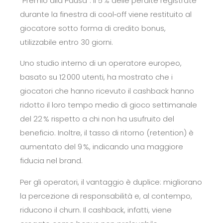
“Premio alla Pausa”: il 5 % delle perdite registrate
durante la finestra di cool‑off viene restituito al
giocatore sotto forma di credito bonus,
utilizzabile entro 30 giorni.
Uno studio interno di un operatore europeo,
basato su 12 000 utenti, ha mostrato che i
giocatori che hanno ricevuto il cashback hanno
ridotto il loro tempo medio di gioco settimanale
del 22 % rispetto a chi non ha usufruito del
beneficio. Inoltre, il tasso di ritorno (retention) è
aumentato del 9 %, indicando una maggiore
fiducia nel brand.
Per gli operatori, il vantaggio è duplice: migliorano
la percezione di responsabilità e, al contempo,
riducono il churn. Il cashback, infatti, viene