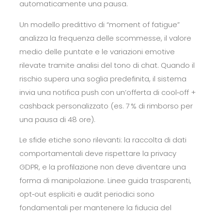
automaticamente una pausa.
Un modello predittivo di “moment of fatigue”
analizza la frequenza delle scommesse, il valore
medio delle puntate e le variazioni emotive
rilevate tramite analisi del tono di chat. Quando il
rischio supera una soglia predefinita, il sistema
invia una notifica push con un’offerta di cool‑off +
cashback personalizzato (es. 7 % di rimborso per
una pausa di 48 ore).
Le sfide etiche sono rilevanti: la raccolta di dati
comportamentali deve rispettare la privacy
GDPR, e la profilazione non deve diventare una
forma di manipolazione. Linee guida trasparenti,
opt‑out espliciti e audit periodici sono
fondamentali per mantenere la fiducia del