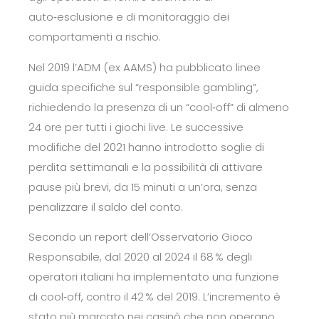
auto‑esclusione e di monitoraggio dei
comportamenti a rischio.
Nel 2019 l’ADM (ex AAMS) ha pubblicato linee
guida specifiche sul “responsible gambling”,
richiedendo la presenza di un “cool‑off” di almeno
24 ore per tutti i giochi live. Le successive
modifiche del 2021 hanno introdotto soglie di
perdita settimanali e la possibilità di attivare
pause più brevi, da 15 minuti a un’ora, senza
penalizzare il saldo del conto.
Secondo un report dell’Osservatorio Gioco
Responsabile, dal 2020 al 2024 il 68 % degli
operatori italiani ha implementato una funzione
di cool‑off, contro il 42 % del 2019. L’incremento è
stato più marcato nei casinò che non operano