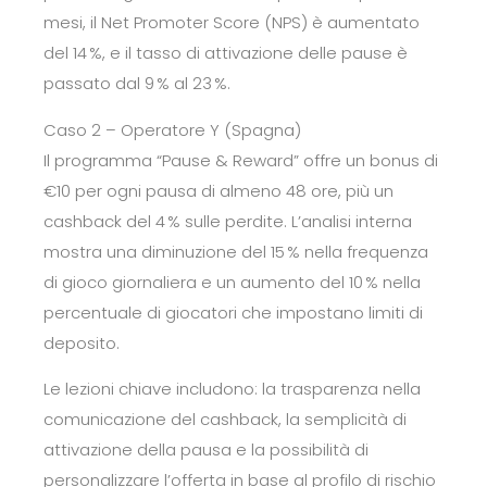
mesi, il Net Promoter Score (NPS) è aumentato
del 14 %, e il tasso di attivazione delle pause è
passato dal 9 % al 23 %.
Caso 2 – Operatore Y (Spagna)
Il programma “Pause & Reward” offre un bonus di
€10 per ogni pausa di almeno 48 ore, più un
cashback del 4 % sulle perdite. L’analisi interna
mostra una diminuzione del 15 % nella frequenza
di gioco giornaliera e un aumento del 10 % nella
percentuale di giocatori che impostano limiti di
deposito.
Le lezioni chiave includono: la trasparenza nella
comunicazione del cashback, la semplicità di
attivazione della pausa e la possibilità di
personalizzare l’offerta in base al profilo di rischio