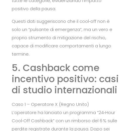
tutte le categorie, evidenziando l’impatto
positivo della pausa.
Questi dati suggeriscono che il cool‑off non è
solo un “pulsante di emergenza”, ma un vero e
proprio strumento di mitigazione del rischio,
capace di modificare comportamenti a lungo
termine.
5. Cashback come
incentivo positivo: casi
di studio internazionali
Caso 1 – Operatore X (Regno Unito)
L’operatore ha lanciato un programma “24‑Hour
Cool‑Off Cashback” con un rimborso del 6 % sulle
perdite registrate durante la pausa. Dopo sei