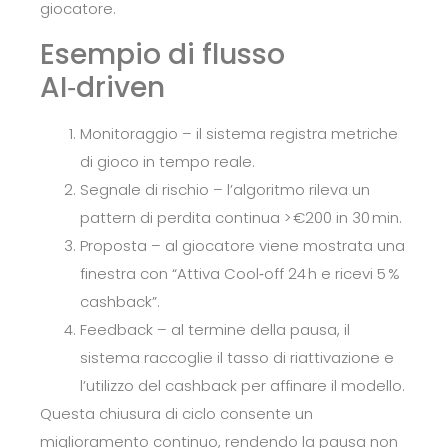
giocatore.
Esempio di flusso
AI‑driven
Monitoraggio – il sistema registra metriche
di gioco in tempo reale.
Segnale di rischio – l’algoritmo rileva un
pattern di perdita continua > €200 in 30 min.
Proposta – al giocatore viene mostrata una
finestra con “Attiva Cool‑off 24 h e ricevi 5 %
cashback”.
Feedback – al termine della pausa, il
sistema raccoglie il tasso di riattivazione e
l’utilizzo del cashback per affinare il modello.
Questa chiusura di ciclo consente un
miglioramento continuo, rendendo la pausa non