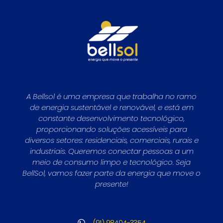
A Bellsol é uma empresa que trabalha no ramo
de energia sustentável e renovável, e está em
constante desenvolvimento tecnológico,
proporcionando soluções acessíveis para
diversos setores: residenciais, comerciais, rurais e
industriais. Queremos conectar pessoas a um
meio de consumo limpo e tecnológico. Seja
BellSol, vamos fazer parte da energia que move o
presente!
(91) 98404-3354