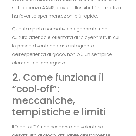
sotto licenza AAMS, dove la flessibilità normativa
ha favorito sperimentazioni più rapide.
Questa spinta normativa ha generato una
cultura aziendale orientata al “player‑first”, in cui
le pause diventano parte integrante
dell’esperienza di gioco, non più un semplice
elemento di emergenza.
2. Come funziona il
“cool‑off”:
meccaniche,
tempistiche e limiti
Il “cool‑off” è una sospensione volontaria
dell’attività di gioco, attivabile direttamente