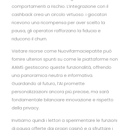
comportamenti a rischio. L’integrazione con il
cashback crea un circolo virtuoso: i giocatori
ricevono una ricompensa per aver scelto la
pausa, gli operatori rafforzano la fiducia e
riducono il churn.
Visitare risorse come Nuovifarmaciepatite può
fornire ulteriori spunti su come le piattaforme non
AAMS gestiscono queste funzionalità, offrendo
una panoramica neutra e informativa.
Guardando al futuro, l’AI promette
personalizzazioni ancora più precise, ma sarà
fondamentale bilanciare innovazione e rispetto
della privacy.
Invitiamo quindi i lettori a sperimentare le funzioni
di pausa offerte dai propri casinò e a sfruttare i