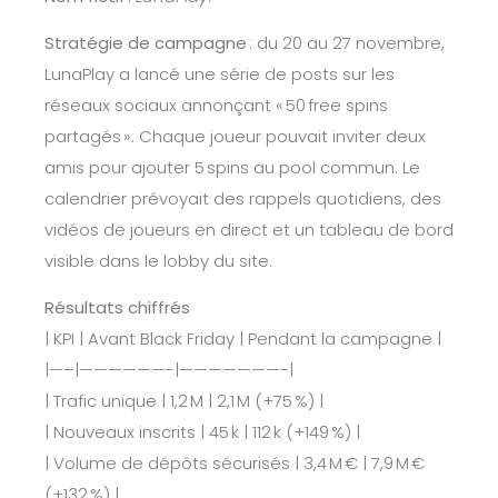
Stratégie de campagne
: du 20 au 27 novembre,
LunaPlay a lancé une série de posts sur les
réseaux sociaux annonçant « 50 free spins
partagés ». Chaque joueur pouvait inviter deux
amis pour ajouter 5 spins au pool commun. Le
calendrier prévoyait des rappels quotidiens, des
vidéos de joueurs en direct et un tableau de bord
visible dans le lobby du site.
Résultats chiffrés
| KPI | Avant Black Friday | Pendant la campagne |
|—–|——————-|———————-|
| Trafic unique | 1,2 M | 2,1 M (+75 %) |
| Nouveaux inscrits | 45 k | 112 k (+149 %) |
| Volume de dépôts sécurisés | 3,4 M € | 7,9 M €
(+132 %) |