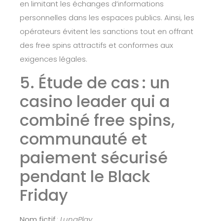
en limitant les échanges d’informations
personnelles dans les espaces publics. Ainsi, les
opérateurs évitent les sanctions tout en offrant
des free spins attractifs et conformes aux
exigences légales.
5. Étude de cas : un
casino leader qui a
combiné free spins,
communauté et
paiement sécurisé
pendant le Black
Friday
Nom fictif
:
LunaPlay
.