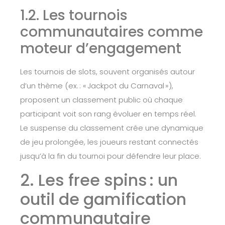
1.2. Les tournois
communautaires comme
moteur d’engagement
Les tournois de slots, souvent organisés autour
d’un thème (ex. : « Jackpot du Carnaval »),
proposent un classement public où chaque
participant voit son rang évoluer en temps réel.
Le suspense du classement crée une dynamique
de jeu prolongée, les joueurs restant connectés
jusqu’à la fin du tournoi pour défendre leur place.
2. Les free spins : un
outil de gamification
communautaire