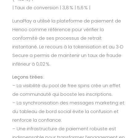
| Taux de conversion | 3,8 % | 5,6 % |
LunaPlay a utilisé la plateforme de paiement de
Henoo comme référence pour vérifier la
conformité de ses processus de retrait
instantané. Le recours à la tokenisation et au 3‑D
Secure a permis de maintenir un taux de fraude
inférieur à 0,02 %.
Leçons tirées
:
– La visibilité du pool de free spins crée un effet
de communauté qui booste les inscriptions.
– La synchronisation des messages marketing et
du tableau de bord social évite la confusion et
renforce la confiance.
– Une infrastructure de paiement robuste est
indispensable pour transformer l’engagement en