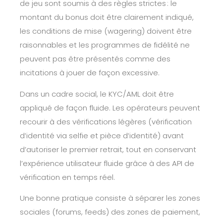
de jeu sont soumis à des règles strictes : le
montant du bonus doit être clairement indiqué,
les conditions de mise (wagering) doivent être
raisonnables et les programmes de fidélité ne
peuvent pas être présentés comme des
incitations à jouer de façon excessive.
Dans un cadre social, le KYC/AML doit être
appliqué de façon fluide. Les opérateurs peuvent
recourir à des vérifications légères (vérification
d’identité via selfie et pièce d’identité) avant
d’autoriser le premier retrait, tout en conservant
l’expérience utilisateur fluide grâce à des API de
vérification en temps réel.
Une bonne pratique consiste à séparer les zones
sociales (forums, feeds) des zones de paiement,