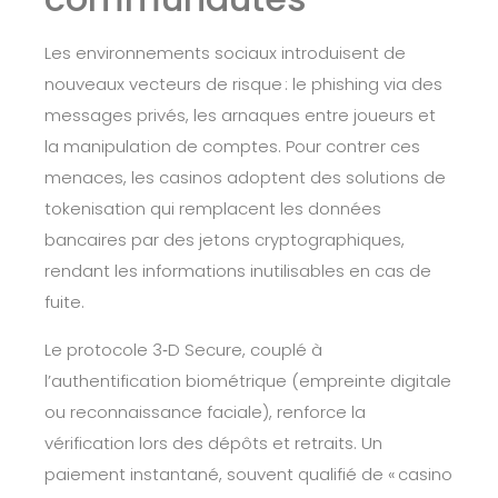
Les environnements sociaux introduisent de
nouveaux vecteurs de risque : le phishing via des
messages privés, les arnaques entre joueurs et
la manipulation de comptes. Pour contrer ces
menaces, les casinos adoptent des solutions de
tokenisation qui remplacent les données
bancaires par des jetons cryptographiques,
rendant les informations inutilisables en cas de
fuite.
Le protocole 3‑D Secure, couplé à
l’authentification biométrique (empreinte digitale
ou reconnaissance faciale), renforce la
vérification lors des dépôts et retraits. Un
paiement instantané, souvent qualifié de « casino