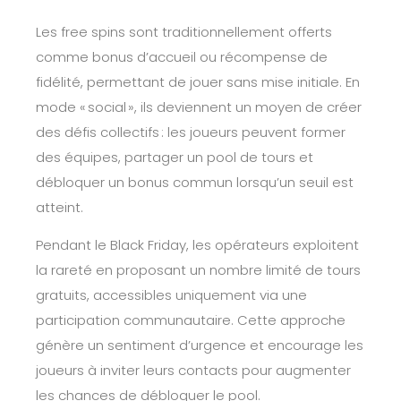
Les free spins sont traditionnellement offerts
comme bonus d’accueil ou récompense de
fidélité, permettant de jouer sans mise initiale. En
mode « social », ils deviennent un moyen de créer
des défis collectifs : les joueurs peuvent former
des équipes, partager un pool de tours et
débloquer un bonus commun lorsqu’un seuil est
atteint.
Pendant le Black Friday, les opérateurs exploitent
la rareté en proposant un nombre limité de tours
gratuits, accessibles uniquement via une
participation communautaire. Cette approche
génère un sentiment d’urgence et encourage les
joueurs à inviter leurs contacts pour augmenter
les chances de débloquer le pool.