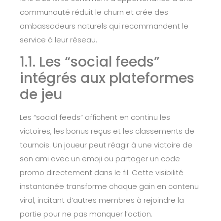
communauté réduit le churn et crée des
ambassadeurs naturels qui recommandent le
service à leur réseau.
1.1. Les “social feeds”
intégrés aux plateformes
de jeu
Les “social feeds” affichent en continu les
victoires, les bonus reçus et les classements de
tournois. Un joueur peut réagir à une victoire de
son ami avec un emoji ou partager un code
promo directement dans le fil. Cette visibilité
instantanée transforme chaque gain en contenu
viral, incitant d’autres membres à rejoindre la
partie pour ne pas manquer l’action.