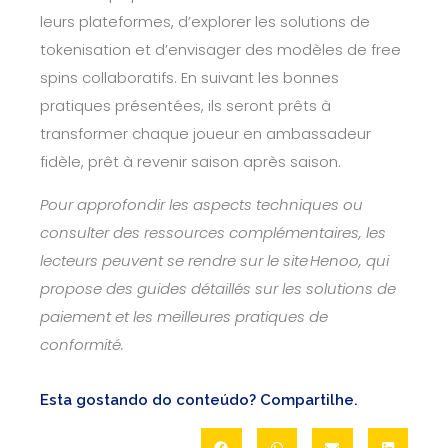
leurs plateformes, d’explorer les solutions de
tokenisation et d’envisager des modèles de free
spins collaboratifs. En suivant les bonnes
pratiques présentées, ils seront prêts à
transformer chaque joueur en ambassadeur
fidèle, prêt à revenir saison après saison.
Pour approfondir les aspects techniques ou
consulter des ressources complémentaires, les
lecteurs peuvent se rendre sur le site Henoo, qui
propose des guides détaillés sur les solutions de
paiement et les meilleures pratiques de
conformité.
Esta gostando do conteúdo? Compartilhe.