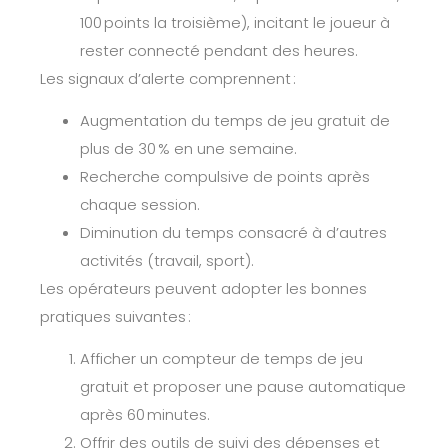
100 points la troisième), incitant le joueur à
rester connecté pendant des heures.
Les signaux d’alerte comprennent :
Augmentation du temps de jeu gratuit de
plus de 30 % en une semaine.
Recherche compulsive de points après
chaque session.
Diminution du temps consacré à d’autres
activités (travail, sport).
Les opérateurs peuvent adopter les bonnes
pratiques suivantes :
Afficher un compteur de temps de jeu
gratuit et proposer une pause automatique
après 60 minutes.
Offrir des outils de suivi des dépenses et