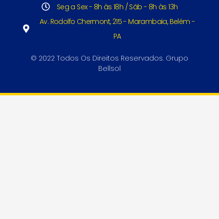
Seg a Sex - 8h às 18h / Sáb - 8h às 13h
Av. Rodolfo Chermont, 215 - Marambaia, Belém -
PA
© 2022 Todos Os Direitos Reservados. Grupo
Bellsol