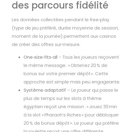
des parcours fidélité
Les données collectées pendant le free‑play
(type de jeu préféré, durée moyenne de session,
moment de la journée) permettent aux casinos
de créer des offres sur‑mesure.
One‑size‑fits‑all
– Tous les joueurs reçoivent
le même message : « Obtenez 20 % de
bonus sur votre premier dépôt ». Cette
approche est simple mais peu engageante.
Système adaptatif
– Le joueur qui passe le
plus de temps sur les slots à thème
égyptien reçoit une mission : « Jouez 30 min
à la slot « Pharaoh’s Riches » pour débloquer
20 % de bonus dépôt ». Le joueur qui préfère
la roulette reçoit une offre différente,