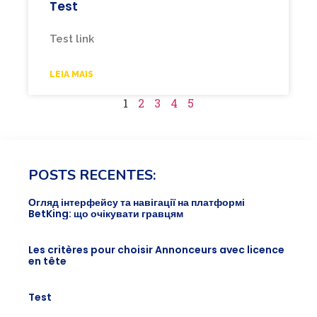
Test
Test link
LEIA MAIS
1
2
3
4
5
POSTS RECENTES:
Огляд інтерфейсу та навігації на платформі
BetKing: що очікувати гравцям
Les critères pour choisir Annonceurs avec licence
en tête
Test