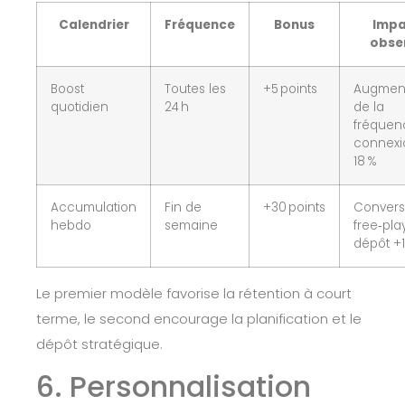
Calendrier
Fréquence
Bonus
Impa
obse
Boost
Toutes les
+5 points
Augment
quotidien
24 h
de la
fréquen
connexi
18 %
Accumulation
Fin de
+30 points
Convers
hebdo
semaine
free‑pla
dépôt +1
Le premier modèle favorise la rétention à court
terme, le second encourage la planification et le
dépôt stratégique.
6. Personnalisation