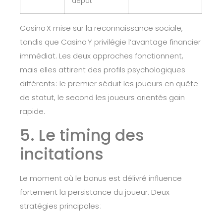
dépôt
Casino X mise sur la reconnaissance sociale,
tandis que Casino Y privilégie l’avantage financier
immédiat. Les deux approches fonctionnent,
mais elles attirent des profils psychologiques
différents : le premier séduit les joueurs en quête
de statut, le second les joueurs orientés gain
rapide.
5. Le timing des
incitations
Le moment où le bonus est délivré influence
fortement la persistance du joueur. Deux
stratégies principales :