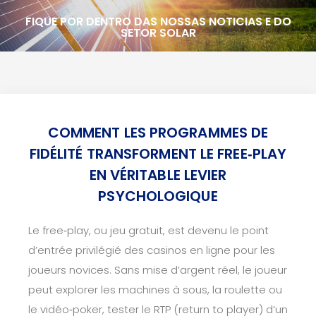
FIQUE POR DENTRO DAS NOSSAS NOTICIAS E DO
SETOR SOLAR
COMMENT LES PROGRAMMES DE
FIDÉLITÉ TRANSFORMENT LE FREE‑PLAY
EN VÉRITABLE LEVIER
PSYCHOLOGIQUE
Le free‑play, ou jeu gratuit, est devenu le point
d’entrée privilégié des casinos en ligne pour les
joueurs novices. Sans mise d’argent réel, le joueur
peut explorer les machines à sous, la roulette ou
le vidéo‑poker, tester le RTP (return to player) d’un