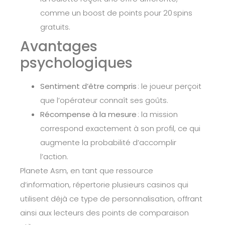
comme un boost de points pour 20 spins
gratuits.
Avantages
psychologiques
Sentiment d’être compris
: le joueur perçoit
que l’opérateur connaît ses goûts.
Récompense à la mesure
: la mission
correspond exactement à son profil, ce qui
augmente la probabilité d’accomplir
l’action.
Planete Asm, en tant que ressource
d’information, répertorie plusieurs casinos qui
utilisent déjà ce type de personnalisation, offrant
ainsi aux lecteurs des points de comparaison