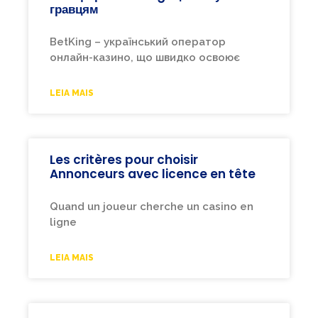
гравцям
BetKing – український оператор
онлайн-казино, що швидко освоює
LEIA MAIS
Les critères pour choisir
Annonceurs avec licence en tête
Quand un joueur cherche un casino en
ligne
LEIA MAIS