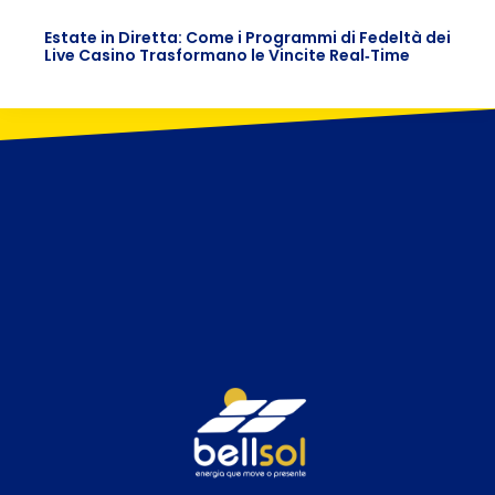
Estate in Diretta: Come i Programmi di Fedeltà dei
Live Casino Trasformano le Vincite Real‑Time