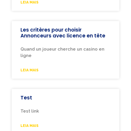
LEIA MAIS
Les critères pour choisir
Annonceurs avec licence en tête
Quand un joueur cherche un casino en
ligne
LEIA MAIS
Test
Test link
LEIA MAIS