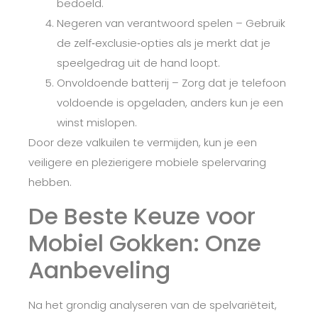
bedoeld.
Negeren van verantwoord spelen – Gebruik
de zelf‑exclusie‑opties als je merkt dat je
speelgedrag uit de hand loopt.
Onvoldoende batterij – Zorg dat je telefoon
voldoende is opgeladen, anders kun je een
winst mislopen.
Door deze valkuilen te vermijden, kun je een
veiligere en plezierigere mobiele spelervaring
hebben.
De Beste Keuze voor
Mobiel Gokken: Onze
Aanbeveling
Na het grondig analyseren van de spelvariëteit,