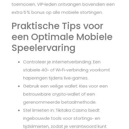
toernooien. VIP‑leden ontvangen bovendien een
extra 5 % bonus op alle mobiele stortingen.
Praktische Tips voor
een Optimale Mobiele
Speelervaring
Controleer je internetverbinding: Een
stabiele 4G‑ of Wi‑Fi‑verbinding voorkomt
haperingen tijdens live‑games.
Gebruik een veilige wallet: Kies voor een
betrouwbare crypto‑wallet of een
gerenommeerde betaalmethode.
Stel limieten in: Tikitaka Casino biedt
ingebouwde tools voor stortings‑ en
tijdslimieten, zodat je verantwoord kunt