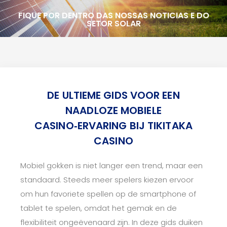
FIQUE POR DENTRO DAS NOSSAS NOTICIAS E DO
SETOR SOLAR
DE ULTIEME GIDS VOOR EEN
NAADLOZE MOBIELE
CASINO‑ERVARING BIJ TIKITAKA
CASINO
Mobiel gokken is niet langer een trend, maar een
standaard. Steeds meer spelers kiezen ervoor
om hun favoriete spellen op de smartphone of
tablet te spelen, omdat het gemak en de
flexibiliteit ongeëvenaard zijn. In deze gids duiken