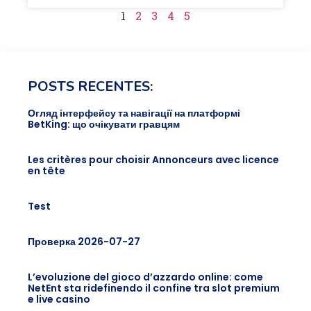
1
2
3
4
5
POSTS RECENTES:
Огляд інтерфейсу та навігації на платформі
BetKing: що очікувати гравцям
Les critères pour choisir Annonceurs avec licence
en tête
Test
Проверка 2026-07-27
L’evoluzione del gioco d’azzardo online: come
NetEnt sta ridefinendo il confine tra slot premium
e live casino