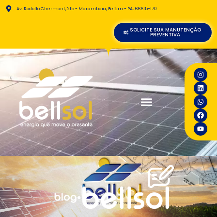
Av. Rodolfo Chermont, 215 - Marambaia, Belém - PA, 66615-170
SOLICITE SUA MANUTENÇÃO
PREVENTIVA