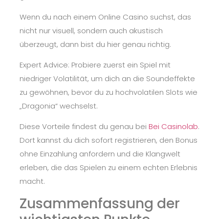
Wenn du nach einem Online Casino suchst, das
nicht nur visuell, sondern auch akustisch
überzeugt, dann bist du hier genau richtig.
Expert Advice: Probiere zuerst ein Spiel mit
niedriger Volatilität, um dich an die Soundeffekte
zu gewöhnen, bevor du zu hochvolatilen Slots wie
„Dragonia“ wechselst.
Diese Vorteile findest du genau bei
Bei Casinolab
.
Dort kannst du dich sofort registrieren, den Bonus
ohne Einzahlung anfordern und die Klangwelt
erleben, die das Spielen zu einem echten Erlebnis
macht.
Zusammenfassung der