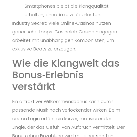
Smartphones bleibt die Klangqualität
erhalten, ohne Akku zu überlasten.
Industry Secret: Viele Online‑Casinos nutzen
generische Loops. Casinolab Casino hingegen
arbeitet mit unabhängigen Komponisten, um
exklusive Beats zu erzeugen.
Wie die Klangwelt das
Bonus‑Erlebnis
verstärkt
Ein attraktiver Willkommensbonus kann durch
passende Musik noch verlockender wirken. Beim
ersten Login ertönt ein kurzer, motivierender
Jingle, der das Gefühl von Aufbruch vermittelt. Der
Bonus ohne Einzahlung wird mit einer sanften