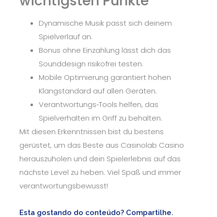
wichtigsten Punkte
Dynamische Musik passt sich deinem
Spielverlauf an.
Bonus ohne Einzahlung lässt dich das
Sounddesign risikofrei testen.
Mobile Optimierung garantiert hohen
Klangstandard auf allen Geräten.
Verantwortungs‑Tools helfen, das
Spielverhalten im Griff zu behalten.
Mit diesen Erkenntnissen bist du bestens
gerüstet, um das Beste aus Casinolab Casino
herauszuholen und dein Spielerlebnis auf das
nächste Level zu heben. Viel Spaß und immer
verantwortungsbewusst!
Esta gostando do conteúdo? Compartilhe.