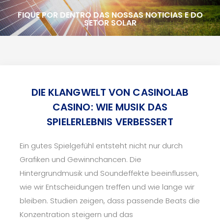
FIQUE POR DENTRO DAS NOSSAS NOTICIAS E DO
SETOR SOLAR
DIE KLANGWELT VON CASINOLAB
CASINO: WIE MUSIK DAS
SPIELERLEBNIS VERBESSERT
Ein gutes Spielgefühl entsteht nicht nur durch
Grafiken und Gewinnchancen. Die
Hintergrundmusik und Soundeffekte beeinflussen,
wie wir Entscheidungen treffen und wie lange wir
bleiben. Studien zeigen, dass passende Beats die
Konzentration steigern und das