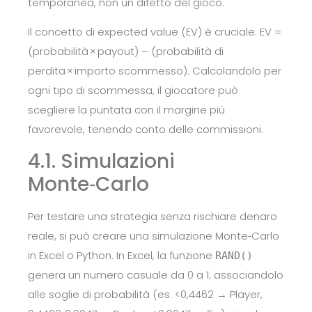
temporanea, non un difetto del gioco.
Il concetto di expected value (EV) è cruciale: EV =
(probabilità × payout) – (probabilità di
perdita × importo scommesso). Calcolandolo per
ogni tipo di scommessa, il giocatore può
scegliere la puntata con il margine più
favorevole, tenendo conto delle commissioni.
4.1. Simulazioni
Monte‑Carlo
Per testare una strategia senza rischiare denaro
reale, si può creare una simulazione Monte‑Carlo
in Excel o Python. In Excel, la funzione
RAND()
genera un numero casuale da 0 a 1; associandolo
alle soglie di probabilità (es. <0,4462 → Player,