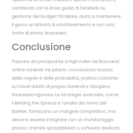
combinati con le linee guida di Dearkids su
gestione del budget familiare, aiuta a mantenere
il gioco un’attività di intrattenimento e non una
fonte di stress finanziario.
Conclusione
Passare da principiante a high‑roller nel Baccarat
online richiede tre pilastri: conoscenza teorica
delle regole e delle probabilità, pratica costante
su tavoli adatti al proprio bankroll e disciplina
finanziaria rigorosa. Le strategie avanzate, come
il Betting the Spread e l’analisi dei trend del
Banker, forniscono un margine competitivo, ma
devono essere integrate con un monitoraggio
preciso tramite spreadsheet o software dedicati.