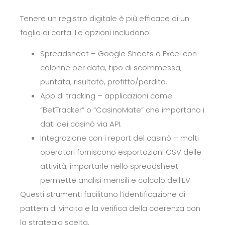
Tenere un registro digitale è più efficace di un
foglio di carta. Le opzioni includono:
Spreadsheet – Google Sheets o Excel con
colonne per data, tipo di scommessa,
puntata, risultato, profitto/perdita.
App di tracking – applicazioni come
“BetTracker” o “CasinoMate” che importano i
dati dei casinò via API.
Integrazione con i report del casinò – molti
operatori forniscono esportazioni CSV delle
attività; importarle nello spreadsheet
permette analisi mensili e calcolo dell’EV.
Questi strumenti facilitano l’identificazione di
pattern di vincita e la verifica della coerenza con
la strategia scelta.