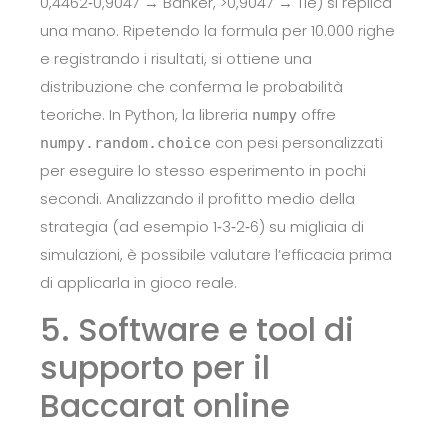
0,4462‑0,9047 → Banker, >0,9047 → Tie) si replica
una mano. Ripetendo la formula per 10.000 righe
e registrando i risultati, si ottiene una
distribuzione che conferma le probabilità
teoriche. In Python, la libreria
offre
numpy
con pesi personalizzati
numpy.random.choice
per eseguire lo stesso esperimento in pochi
secondi. Analizzando il profitto medio della
strategia (ad esempio 1‑3‑2‑6) su migliaia di
simulazioni, è possibile valutare l’efficacia prima
di applicarla in gioco reale.
5. Software e tool di
supporto per il
Baccarat online