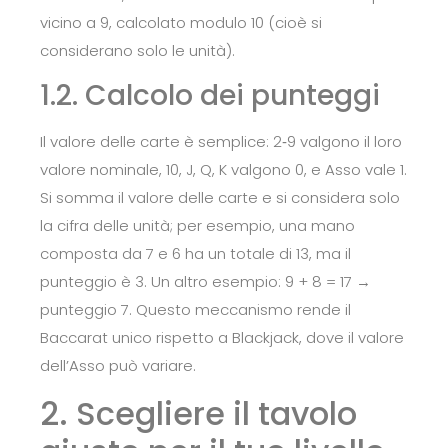
vicino a 9, calcolato modulo 10 (cioè si
considerano solo le unità).
1.2. Calcolo dei punteggi
Il valore delle carte è semplice: 2‑9 valgono il loro
valore nominale, 10, J, Q, K valgono 0, e Asso vale 1.
Si somma il valore delle carte e si considera solo
la cifra delle unità; per esempio, una mano
composta da 7 e 6 ha un totale di 13, ma il
punteggio è 3. Un altro esempio: 9 + 8 = 17 →
punteggio 7. Questo meccanismo rende il
Baccarat unico rispetto a Blackjack, dove il valore
dell’Asso può variare.
2. Scegliere il tavolo