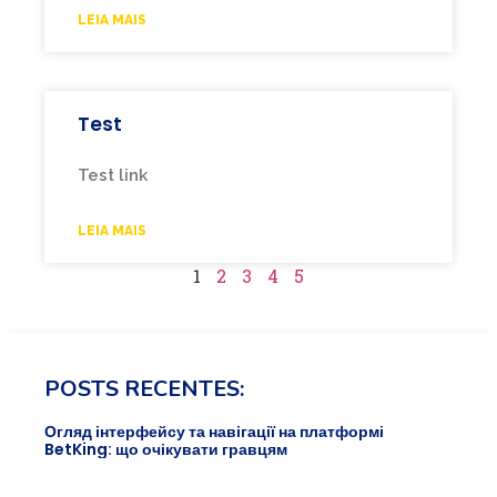
LEIA MAIS
Test
Test link
LEIA MAIS
1
2
3
4
5
POSTS RECENTES:
Огляд інтерфейсу та навігації на платформі
BetKing: що очікувати гравцям