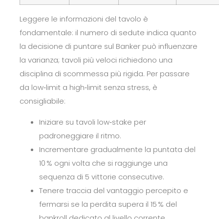
Leggere le informazioni del tavolo è
fondamentale: il numero di sedute indica quanto
la decisione di puntare sul Banker può influenzare
la varianza; tavoli più veloci richiedono una
disciplina di scommessa più rigida. Per passare
da low‑limit a high‑limit senza stress, è
consigliabile:
Iniziare su tavoli low‑stake per
padroneggiare il ritmo.
Incrementare gradualmente la puntata del
10 % ogni volta che si raggiunge una
sequenza di 5 vittorie consecutive.
Tenere traccia del vantaggio percepito e
fermarsi se la perdita supera il 15 % del
bankroll dedicato al livello corrente.