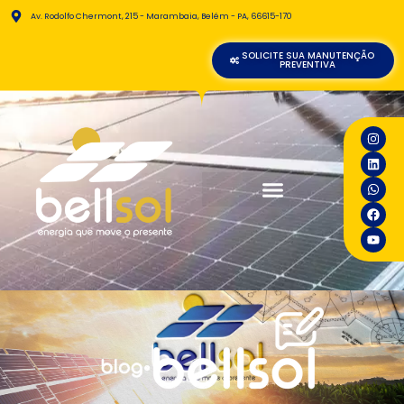
Av. Rodolfo Chermont, 215 - Marambaia, Belém - PA, 66615-170
SOLICITE SUA MANUTENÇÃO
PREVENTIVA