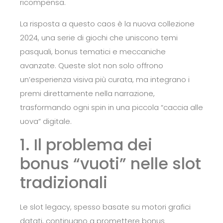
ricompensa.
La risposta a questo caos è la nuova collezione
2024, una serie di giochi che uniscono temi
pasquali, bonus tematici e meccaniche
avanzate. Queste slot non solo offrono
un’esperienza visiva più curata, ma integrano i
premi direttamente nella narrazione,
trasformando ogni spin in una piccola “caccia alle
uova” digitale.
1. Il problema dei
bonus “vuoti” nelle slot
tradizionali
Le slot legacy, spesso basate su motori grafici
datati, continuano a promettere bonus