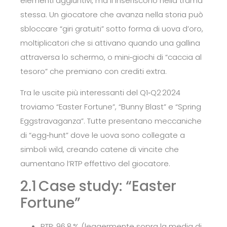
elementi aggiuntivi, ma li inseriscono nella trama
stessa. Un giocatore che avanza nella storia può
sbloccare “giri gratuiti” sotto forma di uova d’oro,
moltiplicatori che si attivano quando una gallina
attraversa lo schermo, o mini‑giochi di “caccia al
tesoro” che premiano con crediti extra.
Tra le uscite più interessanti del Q1‑Q2 2024
troviamo “Easter Fortune”, “Bunny Blast” e “Spring
Eggstravaganza”. Tutte presentano meccaniche
di “egg‑hunt” dove le uova sono collegate a
simboli wild, creando catene di vincite che
aumentano l’RTP effettivo del giocatore.
2.1 Case study: “Easter
Fortune”
RTP: 96,8 % (leggermente sopra la media di