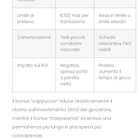
Limite di
€100 max per
Nessun limite o
prelievo
transazione
limite elevato
Comunicazione
Testi piccoli,
Scheda
condizioni
riassuntiva, FAQ
nascoste
visibili
Impatto sul ROI
Negativo,
Positivo,
spesso porta
aumenta il
a perdita
tempo di gioco
netta
Il bonus “cappuccio” riduce drasticamente il
ritorno sull’investimento (ROI) del giocatore,
mentre il bonus “trasparente” incentiva una
permanenza più lunga e una spesa più
consapevole.