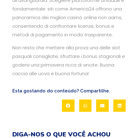
all’avanguardia. Scegliere piattaforme affidabili è
fondamentale: siti come America24 offrono una
panoramica dei migliori casinò online non aams,
consentendo di confrontare licenze, bonus e
metodi di pagamento in modo trasparente.
Non resta che mettere alla prova una delle slot
pasquali consigliate, sfruttare i bonus stagionali e
godersi una primavera ricca di vincite. Buona
caccia alle uova e buona fortuna!
Esta gostando do conteúdo? Compartilhe.
DIGA-NOS O QUE VOCÊ ACHOU