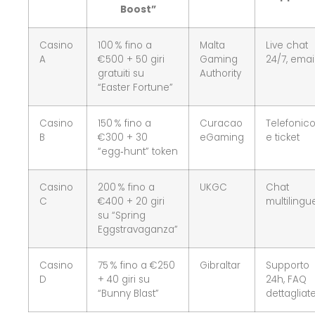
Boost”
Casino
100 % fino a
Malta
Live chat
A
€500 + 50 giri
Gaming
24/7, emai
gratuiti su
Authority
“Easter Fortune”
Casino
150 % fino a
Curacao
Telefonic
B
€300 + 30
eGaming
e ticket
“egg‑hunt” token
Casino
200 % fino a
UKGC
Chat
C
€400 + 20 giri
multilingu
su “Spring
Eggstravaganza”
Casino
75 % fino a €250
Gibraltar
Supporto
D
+ 40 giri su
24h, FAQ
“Bunny Blast”
dettagliat