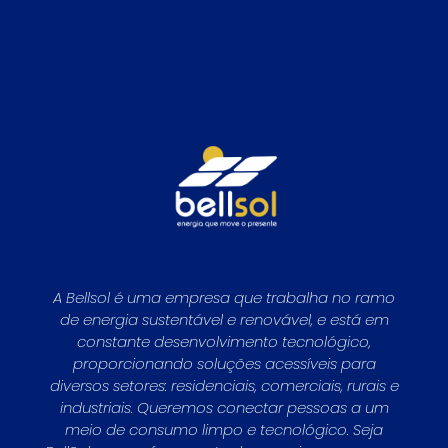
A Bellsol é uma empresa que trabalha no ramo
de energia sustentável e renovável, e está em
constante desenvolvimento tecnológico,
proporcionando soluções acessíveis para
diversos setores: residenciais, comerciais, rurais e
industriais. Queremos conectar pessoas a um
meio de consumo limpo e tecnológico. Seja