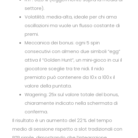
settore).
Volatilità: media‑alta, ideale per chi ama
oscillazioni ma vuole un flusso costante di
premi.
Meccanica dei bonus: ogni 5 spin
consecutivi con almeno due simboli “egg”
attiva il “Golden Hunt”, un mini‑gioco in cui il
giocatore sceglie tra tre nidi. Il nido
premiato può contenere da 10 x a 100 x il
valore della puntata.
Wagering: 25x sul valore totale del bonus,
chiaramente indicato nella schermata di
conferma.
Il risultato è un aumento del 22 % del tempo
medio di sessione rispetto a slot tradizionali con
RTP simile, dimostrando che l’integrazione