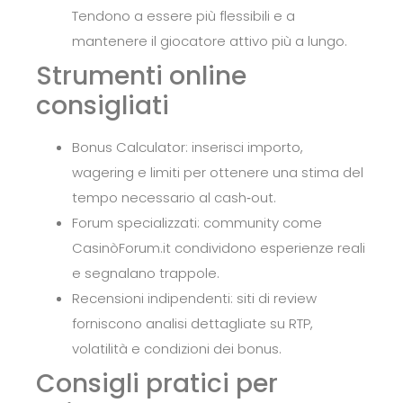
Tendono a essere più flessibili e a
mantenere il giocatore attivo più a lungo.
Strumenti online
consigliati
Bonus Calculator: inserisci importo,
wagering e limiti per ottenere una stima del
tempo necessario al cash‑out.
Forum specializzati: community come
CasinòForum.it condividono esperienze reali
e segnalano trappole.
Recensioni indipendenti: siti di review
forniscono analisi dettagliate su RTP,
volatilità e condizioni dei bonus.
Consigli pratici per