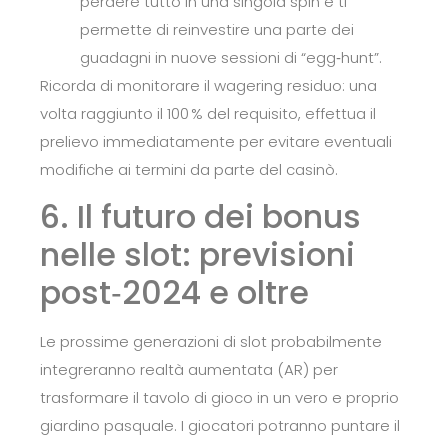
perdere tutto in una singola spin e ti
permette di reinvestire una parte dei
guadagni in nuove sessioni di “egg‑hunt”.
Ricorda di monitorare il wagering residuo: una
volta raggiunto il 100 % del requisito, effettua il
prelievo immediatamente per evitare eventuali
modifiche ai termini da parte del casinò.
6. Il futuro dei bonus
nelle slot: previsioni
post‑2024 e oltre
Le prossime generazioni di slot probabilmente
integreranno realtà aumentata (AR) per
trasformare il tavolo di gioco in un vero e proprio
giardino pasquale. I giocatori potranno puntare il