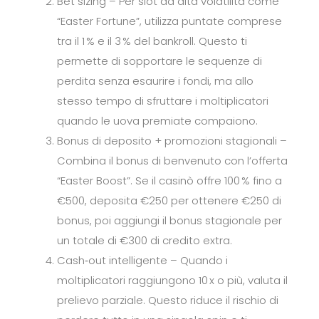
Bet sizing – Per slot ad alta volatilità come
“Easter Fortune”, utilizza puntate comprese
tra il 1 % e il 3 % del bankroll. Questo ti
permette di sopportare le sequenze di
perdita senza esaurire i fondi, ma allo
stesso tempo di sfruttare i moltiplicatori
quando le uova premiate compaiono.
Bonus di deposito + promozioni stagionali –
Combina il bonus di benvenuto con l’offerta
“Easter Boost”. Se il casinò offre 100 % fino a
€500, deposita €250 per ottenere €250 di
bonus, poi aggiungi il bonus stagionale per
un totale di €300 di credito extra.
Cash‑out intelligente – Quando i
moltiplicatori raggiungono 10 x o più, valuta il
prelievo parziale. Questo riduce il rischio di