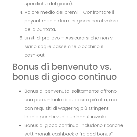
specifiche del gioco).
Valore medio dei premi – Confrontare il
payout medio dei mini‑giochi con il valore
della puntata.
Limiti di prelievo – Assicurarsi che non vi
siano soglie basse che blocchino il
cash‑out.
Bonus di benvenuto vs.
bonus di gioco continuo
Bonus di benvenuto: solitamente offrono
una percentuale di deposito più alta, ma
con requisiti di wagering più stringenti.
Ideale per chi vuole un boost iniziale.
Bonus di gioco continuo: includono ricariche
settimanali, cashback o “reload bonus”.