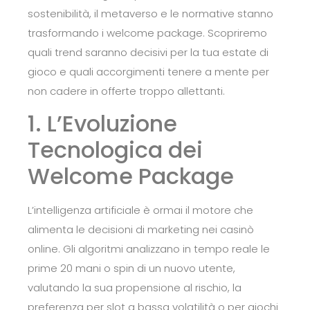
sostenibilità, il metaverso e le normative stanno
trasformando i welcome package. Scopriremo
quali trend saranno decisivi per la tua estate di
gioco e quali accorgimenti tenere a mente per
non cadere in offerte troppo allettanti.
1. L’Evoluzione
Tecnologica dei
Welcome Package
L’intelligenza artificiale è ormai il motore che
alimenta le decisioni di marketing nei casinò
online. Gli algoritmi analizzano in tempo reale le
prime 20 mani o spin di un nuovo utente,
valutando la sua propensione al rischio, la
preferenza per slot a bassa volatilità o per giochi