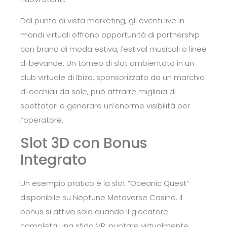
Dal punto di vista marketing, gli eventi live in
mondi virtuali offrono opportunità di partnership
con brand di moda estiva, festival musicali o linee
di bevande. Un torneo di slot ambientato in un
club virtuale di Ibiza, sponsorizzato da un marchio
di occhiali da sole, può attrarre migliaia di
spettatori e generare un’enorme visibilità per
l’operatore.
Slot 3D con Bonus
Integrato
Un esempio pratico è la slot “Oceanic Quest”
disponibile su Neptune Metaverse Casino. Il
bonus si attiva solo quando il giocatore
completa una sfida VR: nuotare virtualmente