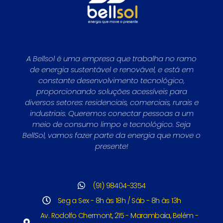
A Bellsol é uma empresa que trabalha no ramo
de energia sustentável e renovável, e está em
constante desenvolvimento tecnológico,
proporcionando soluções acessíveis para
diversos setores: residenciais, comerciais, rurais e
industriais. Queremos conectar pessoas a um
meio de consumo limpo e tecnológico. Seja
BellSol, vamos fazer parte da energia que move o
presente!
(91) 98404-3354
Seg a Sex - 8h às 18h / Sáb - 8h às 13h
Av. Rodolfo Chermont, 215 - Marambaia, Belém -