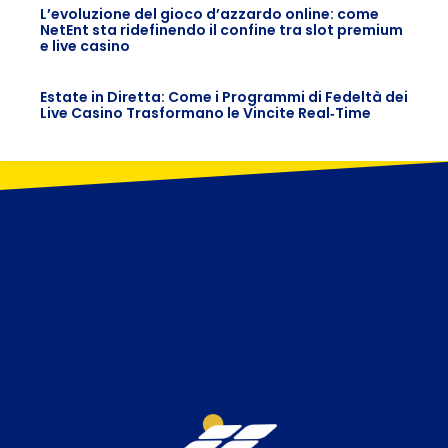
L’evoluzione del gioco d’azzardo online: come
NetEnt sta ridefinendo il confine tra slot premium
e live casino
Estate in Diretta: Come i Programmi di Fedeltà dei
Live Casino Trasformano le Vincite Real‑Time