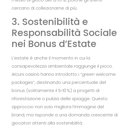
cercano di collezionarne di più.
3. Sostenibilità e
Responsabilità Sociale
nei Bonus d’Estate
L’estate è anche il momento in cui la
consapevolezza ambientale raggiunge il picco.
Alcuni casinò hanno introdotto i “green welcome
packages”, destinando una percentuale del
bonus (solitamente il 5‑10 %) a progetti di
riforestazione o pulizia delle spiagge. Questo
approccio non solo migliora l’immagine del
brand, ma risponde a una domanda crescente di
giocatori attenti alla sostenibilità.