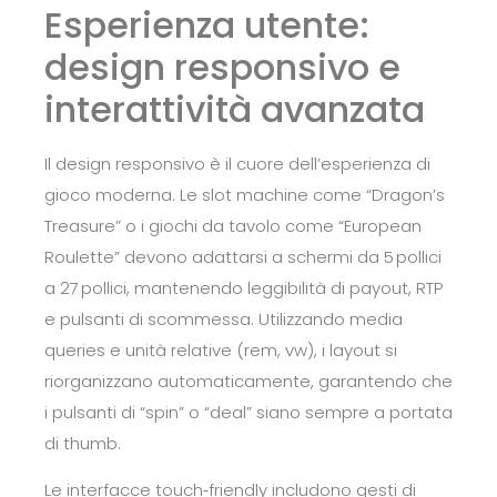
Esperienza utente:
design responsivo e
interattività avanzata
Il design responsivo è il cuore dell’esperienza di
gioco moderna. Le slot machine come “Dragon’s
Treasure” o i giochi da tavolo come “European
Roulette” devono adattarsi a schermi da 5 pollici
a 27 pollici, mantenendo leggibilità di payout, RTP
e pulsanti di scommessa. Utilizzando media
queries e unità relative (rem, vw), i layout si
riorganizzano automaticamente, garantendo che
i pulsanti di “spin” o “deal” siano sempre a portata
di thumb.
Le interfacce touch‑friendly includono gesti di