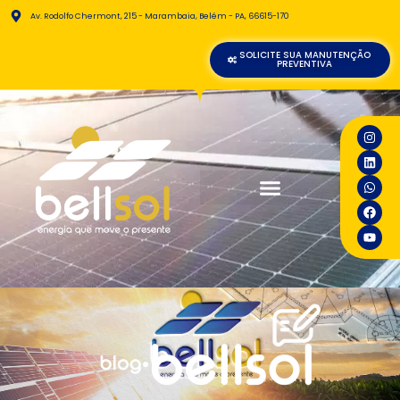
Av. Rodolfo Chermont, 215 - Marambaia, Belém - PA, 66615-170
SOLICITE SUA MANUTENÇÃO
PREVENTIVA