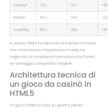
CasinoX
7,2 s
2,1 s
+18
BetSpin
6,5 s
2,4 s
+22
LuckyPlay
8,0 s
2,8 s
+15
In sintesi, HTML5 ha eliminato le barriere tecniche
che ostacolavano l’espansione mobile, ha
migliorato la compliance normativa e ha fornito
un vantaggio competitivo tangibile.
Architettura tecnica di
un gioco da casinò in
HTML5
Un gioco HTML5 si basa su quattro pilastri