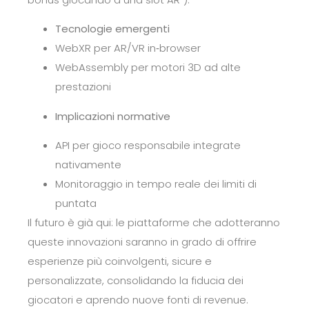
Tecnologie emergenti
WebXR per AR/VR in‑browser
WebAssembly per motori 3D ad alte
prestazioni
Implicazioni normative
API per gioco responsabile integrate
nativamente
Monitoraggio in tempo reale dei limiti di
puntata
Il futuro è già qui: le piattaforme che adotteranno
queste innovazioni saranno in grado di offrire
esperienze più coinvolgenti, sicure e
personalizzate, consolidando la fiducia dei
giocatori e aprendo nuove fonti di revenue.