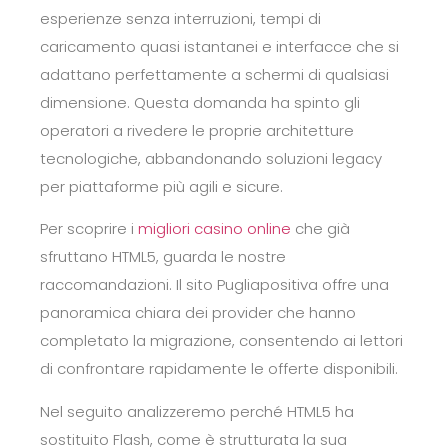
esperienze senza interruzioni, tempi di
caricamento quasi istantanei e interfacce che si
adattano perfettamente a schermi di qualsiasi
dimensione. Questa domanda ha spinto gli
operatori a rivedere le proprie architetture
tecnologiche, abbandonando soluzioni legacy
per piattaforme più agili e sicure.
Per scoprire i
migliori casino online
che già
sfruttano HTML5, guarda le nostre
raccomandazioni. Il sito Pugliapositiva offre una
panoramica chiara dei provider che hanno
completato la migrazione, consentendo ai lettori
di confrontare rapidamente le offerte disponibili.
Nel seguito analizzeremo perché HTML5 ha
sostituito Flash, come è strutturata la sua