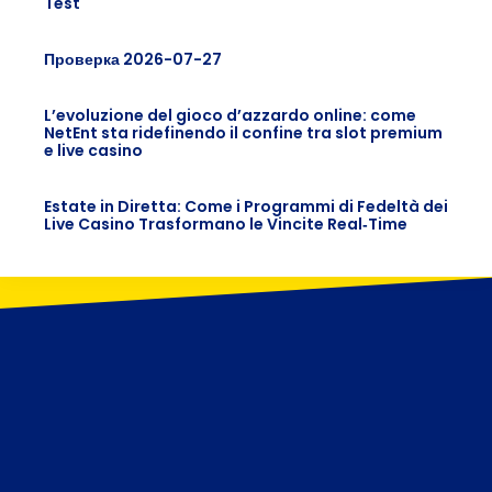
Test
Проверка 2026-07-27
L’evoluzione del gioco d’azzardo online: come
NetEnt sta ridefinendo il confine tra slot premium
e live casino
Estate in Diretta: Come i Programmi di Fedeltà dei
Live Casino Trasformano le Vincite Real‑Time