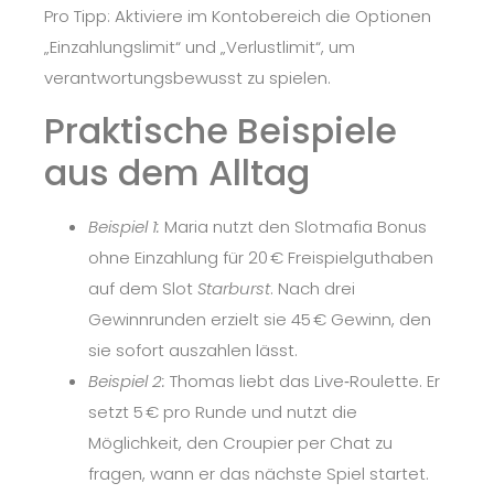
Pro Tipp: Aktiviere im Kontobereich die Optionen
„Einzahlungslimit“ und „Verlustlimit“, um
verantwortungsbewusst zu spielen.
Praktische Beispiele
aus dem Alltag
Beispiel 1:
Maria nutzt den Slotmafia Bonus
ohne Einzahlung für 20 € Freispielguthaben
auf dem Slot
Starburst
. Nach drei
Gewinnrunden erzielt sie 45 € Gewinn, den
sie sofort auszahlen lässt.
Beispiel 2:
Thomas liebt das Live‑Roulette. Er
setzt 5 € pro Runde und nutzt die
Möglichkeit, den Croupier per Chat zu
fragen, wann er das nächste Spiel startet.