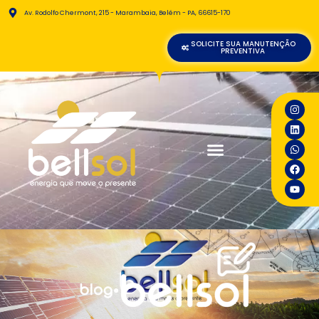
Av. Rodolfo Chermont, 215 - Marambaia, Belém - PA, 66615-170
SOLICITE SUA MANUTENÇÃO
PREVENTIVA