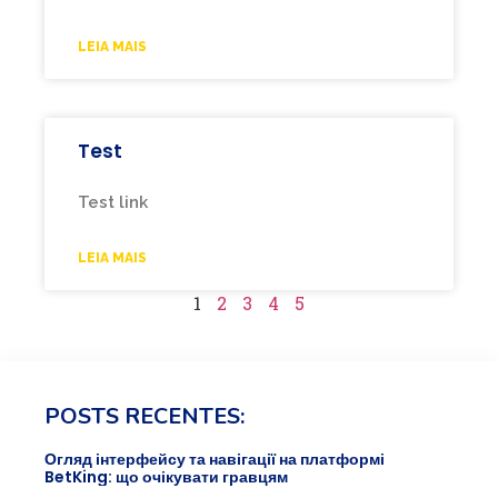
LEIA MAIS
Test
Test link
LEIA MAIS
1
2
3
4
5
POSTS RECENTES:
Огляд інтерфейсу та навігації на платформі
BetKing: що очікувати гравцям