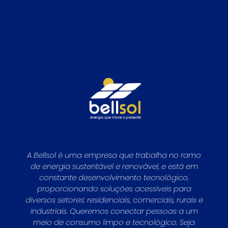
A Bellsol é uma empresa que trabalha no ramo
de energia sustentável e renovável, e está em
constante desenvolvimento tecnológico,
proporcionando soluções acessíveis para
diversos setores: residenciais, comerciais, rurais e
industriais. Queremos conectar pessoas a um
meio de consumo limpo e tecnológico. Seja