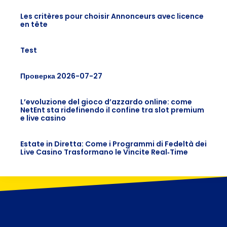
Les critères pour choisir Annonceurs avec licence
en tête
Test
Проверка 2026-07-27
L’evoluzione del gioco d’azzardo online: come
NetEnt sta ridefinendo il confine tra slot premium
e live casino
Estate in Diretta: Come i Programmi di Fedeltà dei
Live Casino Trasformano le Vincite Real‑Time