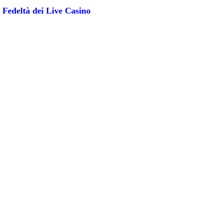
 Fedeltà dei Live Casino