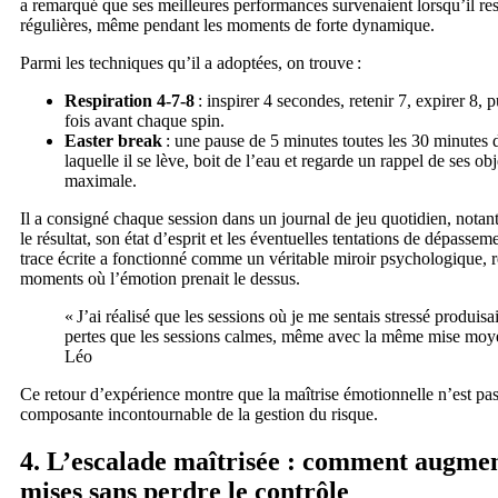
a remarqué que ses meilleures performances survenaient lorsqu’il res
régulières, même pendant les moments de forte dynamique.
Parmi les techniques qu’il a adoptées, on trouve :
Respiration 4‑7‑8
: inspirer 4 secondes, retenir 7, expirer 8, p
fois avant chaque spin.
Easter break
: une pause de 5 minutes toutes les 30 minutes 
laquelle il se lève, boit de l’eau et regarde un rappel de ses obj
maximale.
Il a consigné chaque session dans un journal de jeu quotidien, notan
le résultat, son état d’esprit et les éventuelles tentations de dépassem
trace écrite a fonctionné comme un véritable miroir psychologique, r
moments où l’émotion prenait le dessus.
« J’ai réalisé que les sessions où je me sentais stressé produisa
pertes que les sessions calmes, même avec la même mise moy
Léo
Ce retour d’expérience montre que la maîtrise émotionnelle n’est pa
composante incontournable de la gestion du risque.
4. L’escalade maîtrisée : comment augmen
mises sans perdre le contrôle