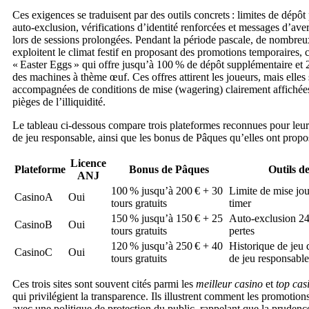
Ces exigences se traduisent par des outils concrets : limites de dépôt
auto‑exclusion, vérifications d’identité renforcées et messages d’ave
lors de sessions prolongées. Pendant la période pascale, de nombreu
exploitent le climat festif en proposant des promotions temporaires
« Easter Eggs » qui offre jusqu’à 100 % de dépôt supplémentaire et 2
des machines à thème œuf. Ces offres attirent les joueurs, mais elles 
accompagnées de conditions de mise (wagering) clairement affichées,
pièges de l’illiquidité.
Le tableau ci‑dessous compare trois plateformes reconnues pour leur
de jeu responsable, ainsi que les bonus de Pâques qu’elles ont prop
Licence
Plateforme
Bonus de Pâques
Outils d
ANJ
100 % jusqu’à 200 € + 30
Limite de mise jou
CasinoA
Oui
tours gratuits
timer
150 % jusqu’à 150 € + 25
Auto‑exclusion 24 
CasinoB
Oui
tours gratuits
pertes
120 % jusqu’à 250 € + 40
Historique de jeu 
CasinoC
Oui
tours gratuits
de jeu responsable
Ces trois sites sont souvent cités parmi les
meilleur casino
et
top cas
qui privilégient la transparence. Ils illustrent comment les promotion
avec une politique de protection du public, rappelant que la prudence