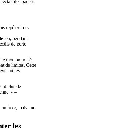
pectait des pauses
uis répéter trois
de jeu, pendant
ectifs de perte
t le montant misé,
ent de limites. Cette
évélant les
ient plus de
enne. » –
s un luxe, mais une
ter les