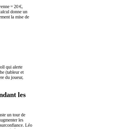
yenne = 20 €,
 calcul donne un
gement la mise de
ll qui alerte
he (tableur et
ère du joueur,
ndant les
uste un tour de
 augmenter les
e surconfiance. Léo