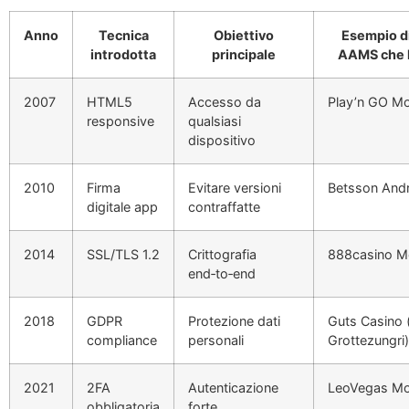
Anno
Tecnica
Obiettivo
Esempio di
introdotta
principale
AAMS che l
2007
HTML5
Accesso da
Play’n GO Mo
responsive
qualsiasi
dispositivo
2010
Firma
Evitare versioni
Betsson And
digitale app
contraffatte
2014
SSL/TLS 1.2
Crittografia
888casino M
end‑to‑end
2018
GDPR
Protezione dati
Guts Casino 
compliance
personali
Grottezungri)
2021
2FA
Autenticazione
LeoVegas Mo
obbligatoria
forte