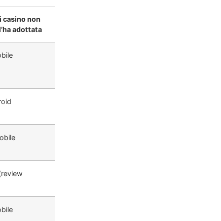
 casino non
’ha adottata
bile
roid
obile
(review
bile