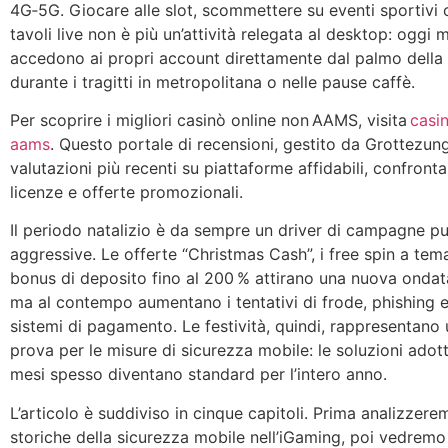
4G‑5G. Giocare alle slot, scommettere su eventi sportivi 
tavoli live non è più un’attività relegata al desktop: oggi mi
accedono ai propri account direttamente dal palmo dell
durante i tragitti in metropolitana o nelle pause caffè.
Per scoprire i migliori casinò online non AAMS, visita
casi
aams
. Questo portale di recensioni, gestito da Grottezungr
valutazioni più recenti su piattaforme affidabili, confront
licenze e offerte promozionali.
Il periodo natalizio è da sempre un driver di campagne pu
aggressive. Le offerte “Christmas Cash”, i free spin a tem
bonus di deposito fino al 200 % attirano una nuova ondata
ma al contempo aumentano i tentativi di frode, phishing 
sistemi di pagamento. Le festività, quindi, rappresentano
prova per le misure di sicurezza mobile: le soluzioni adott
mesi spesso diventano standard per l’intero anno.
L’articolo è suddiviso in cinque capitoli. Prima analizzerem
storiche della sicurezza mobile nell’iGaming, poi vedrem