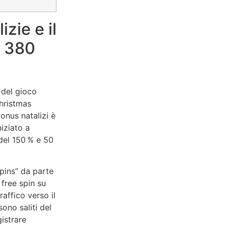
zie e il
– 380
 del gioco
Christmas
bonus natalizi è
iziato a
del 150 % e 50
Spins” da parte
free spin su
raffico verso il
ono saliti del
istrare