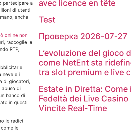
avec licence en tête
o partecipare a
lioni di utenti
a mano, anche
Test
Проверка 2026-07-27
nò online non
i, raccoglie le
ando RTP,
L’evoluzione del gioco d
come NetEnt sta ridefin
bblicitarie
tra slot premium e live 
a neve e i
 di giocatori,
Estate in Diretta: Come
e abuso di
 un banco di
Fedeltà dei Live Casino
ate in questi
Vincite Real‑Time
o le radici
o come le