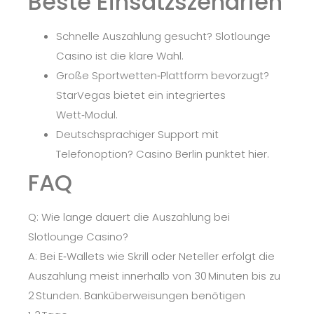
Beste Einsatzszenarien
Schnelle Auszahlung gesucht? Slotlounge
Casino ist die klare Wahl.
Große Sportwetten‑Plattform bevorzugt?
StarVegas bietet ein integriertes
Wett‑Modul.
Deutschsprachiger Support mit
Telefonoption? Casino Berlin punktet hier.
FAQ
Q: Wie lange dauert die Auszahlung bei
Slotlounge Casino?
A: Bei E‑Wallets wie Skrill oder Neteller erfolgt die
Auszahlung meist innerhalb von 30 Minuten bis zu
2 Stunden. Banküberweisungen benötigen