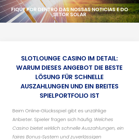
FIQUE POR DENTRO DAS NOSSAS NOTICIAS E DO
SETOR SOLAR
SLOTLOUNGE CASINO IM DETAIL:
WARUM DIESES ANGEBOT DIE BESTE
LÖSUNG FÜR SCHNELLE
AUSZAHLUNGEN UND EIN BREITES
SPIELPORTFOLIO IST
Beim Online‑Glücksspiel gibt es unzählige
Anbieter. Spieler fragen sich häufig:
Welches
Casino bietet wirklich schnelle Auszahlungen, ein
faires Bonus‑System und zuverlässigen