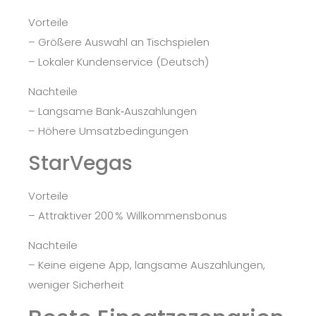
Vorteile
– Größere Auswahl an Tischspielen
– Lokaler Kundenservice (Deutsch)
Nachteile
– Langsame Bank‑Auszahlungen
– Höhere Umsatzbedingungen
StarVegas
Vorteile
– Attraktiver 200 % Willkommensbonus
Nachteile
– Keine eigene App, langsame Auszahlungen,
weniger Sicherheit