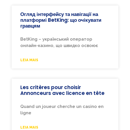
Огляд інтерфейсу та навігації на
платформі BetKing: що очікувати
гравцям
BetKing – український оператор
онлайн-казино, що швидко освоює
LEIA MAIS
Les critères pour choisir
Annonceurs avec licence en tête
Quand un joueur cherche un casino en
ligne
LEIA MAIS