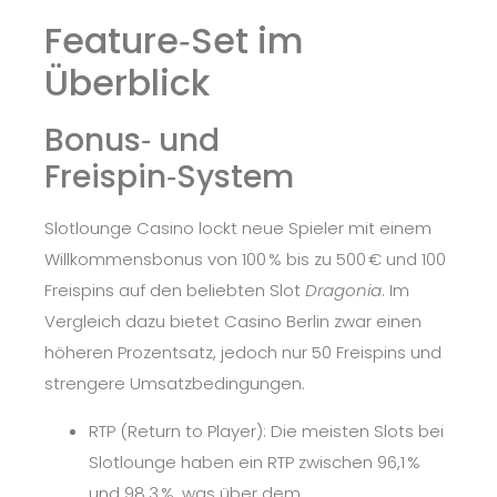
Feature‑Set im
Überblick
Bonus‑ und
Freispin‑System
Slotlounge Casino lockt neue Spieler mit einem
Willkommensbonus von 100 % bis zu 500 € und 100
Freispins auf den beliebten Slot
Dragonia
. Im
Vergleich dazu bietet Casino Berlin zwar einen
höheren Prozentsatz, jedoch nur 50 Freispins und
strengere Umsatzbedingungen.
RTP (Return to Player): Die meisten Slots bei
Slotlounge haben ein RTP zwischen 96,1 %
und 98,3 %, was über dem